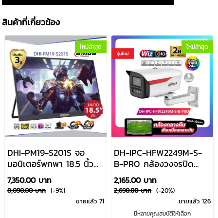
สินค้าที่เกี่ยวข้อง
ใหม่ล่าสุด
ใหม่ล่าสุด
DHI-PM19-S201S จอ
DH-IPC-HFW2249M-S-
มอนิเตอร์พกพา 18.5 นิ้ว
B-PRO กล้องวงจรปิด
IPS Full HD 100Hz USB
Dahua IP 2MP WizColor
7,350.00 บาท
2,165.00 บาท
Type-C Dahua By
Dahua By Usupply
8,090.00 บาท
(-9%)
2,690.00 บาท
(-20%)
Usupply
ขายแล้ว 71
ขายแล้ว 126
มีหลายคุณสมบัติให้เลือก