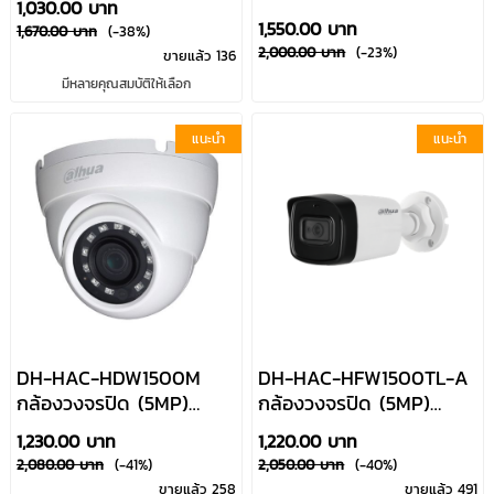
1,030.00 บาท
ลางคืน Dahua By
2.7–12mm พร้อมไมค์ในตัว
1,550.00 บาท
1,670.00 บาท
(-38%)
Usupply
IR 80m Dahua By
2,000.00 บาท
(-23%)
ขายแล้ว 136
Usupply
มีหลายคุณสมบัติให้เลือก
แนะนำ
แนะนำ
DH-HAC-HDW1500M
DH-HAC-HFW1500TL-A
กล้องวงจรปิด (5MP)
กล้องวงจรปิด (5MP)
HDCVI ระบบอินฟาเรดก
HDCVI ระบบอินฟาเรดก
1,230.00 บาท
1,220.00 บาท
ลางคืน Dahua By
ลางคืน มีไมค์บันทึกเสียง
2,080.00 บาท
(-41%)
2,050.00 บาท
(-40%)
Usupply
Dahua By Usupply
ขายแล้ว 258
ขายแล้ว 491