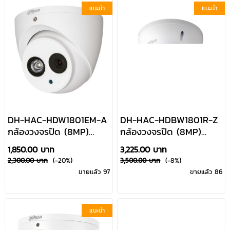
แนะนำ
แนะนำ
DH-HAC-HDW1801EM-A
DH-HAC-HDBW1801R-Z
กล้องวงจรปิด (8MP)
กล้องวงจรปิด (8MP)
HDCVI ระบบอินฟาเรดก
HDCVI ระบบอินฟาเรดก
1,850.00 บาท
3,225.00 บาท
ลางคืน มีไมค์บันทึกเสียง
ลางคืน ซูมได้ Dahua By
2,300.00 บาท
(-20%)
3,500.00 บาท
(-8%)
Dahua By Usupply
Usupply
ขายแล้ว 97
ขายแล้ว 86
แนะนำ