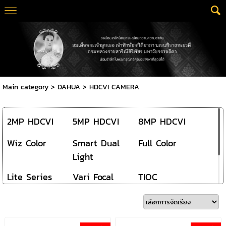
Main category
>
DAHUA
>
HDCVI CAMERA
2MP HDCVI
5MP HDCVI
8MP HDCVI
Wiz Color
Smart Dual
Full Color
Light
Lite Series
Vari Focal
TIOC
Mobile Camera
ชุดกล้อง Dahua
HDCVI